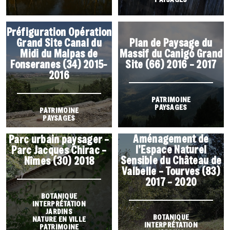
Préfiguration Opération
Grand Site Canal du
Plan de Paysage du
Midi du Malpas de
Massif du Canigó Grand
Fonseranes (34) 2015-
Site (66) 2016 – 2017
2016
PATRIMOINE
PAYSAGES
PATRIMOINE
PAYSAGES
Aménagement de
Parc urbain paysager –
l’Espace Naturel
Parc Jacques Chirac –
Sensible du Château de
Nîmes (30) 2018
Valbelle – Tourves (83)
2017 – 2020
BOTANIQUE
INTERPRÉTATION
JARDINS
BOTANIQUE
NATURE EN VILLE
INTERPRÉTATION
PATRIMOINE