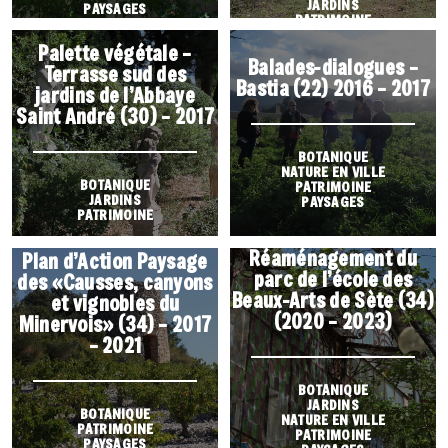
JARDINS
PAYSAGES
PATRIMOINE
PAYSAGES
Palette végétale –
Balades-dialogues –
Terrasse sud des
Bastia (22) 2016 – 2017
jardins de l’Abbaye
Saint André (30) – 2017
BOTANIQUE
NATURE EN VILLE
BOTANIQUE
PATRIMOINE
JARDINS
PAYSAGES
PATRIMOINE
Réaménagement du
Plan d’Action Paysage
parc de l’école des
des «Causses, canyons
Beaux-Arts de Sète (34)
et vignobles du
(2020 – 2023)
Minervois» (34) – 2017
– 2021
BOTANIQUE
JARDINS
BOTANIQUE
NATURE EN VILLE
PATRIMOINE
PATRIMOINE
PAYSAGES