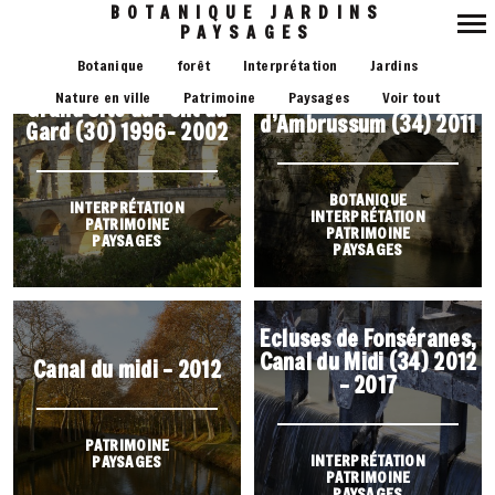
BOTANIQUE JARDINS
PAYSAGES
Navigation
Botanique
forêt
Interprétation
Jardins
principale
Site archéologique
Nature en ville
Patrimoine
Paysages
Voir tout
Grand Site du Pont du
d’Ambrussum (34) 2011
Gard (30) 1996- 2002
BOTANIQUE
INTERPRÉTATION
INTERPRÉTATION
PATRIMOINE
PATRIMOINE
PAYSAGES
PAYSAGES
Ecluses de Fonséranes,
Canal du Midi (34) 2012
Canal du midi – 2012
– 2017
PATRIMOINE
INTERPRÉTATION
PAYSAGES
PATRIMOINE
PAYSAGES