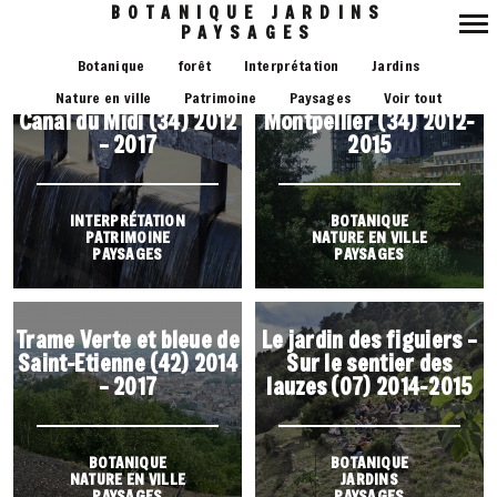
BOTANIQUE JARDINS
PAYSAGES
Navigation
Botanique
forêt
Interprétation
Jardins
principale
Ecluses de Fonséranes,
Trame Verte et bleue,
Nature en ville
Patrimoine
Paysages
Voir tout
Canal du Midi (34) 2012
Montpellier (34) 2012-
– 2017
2015
INTERPRÉTATION
BOTANIQUE
PATRIMOINE
NATURE EN VILLE
PAYSAGES
PAYSAGES
Trame Verte et bleue de
Le jardin des figuiers –
Saint-Etienne (42) 2014
Sur le sentier des
– 2017
lauzes (07) 2014-2015
BOTANIQUE
BOTANIQUE
NATURE EN VILLE
JARDINS
PAYSAGES
PAYSAGES