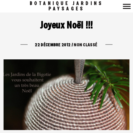
BOTANIQUE JARDINS
PAYSAGES
Navigation
Joyeux Noël !!!
principale
22 DÉCEMBRE 2012
/
NON CLASSÉ