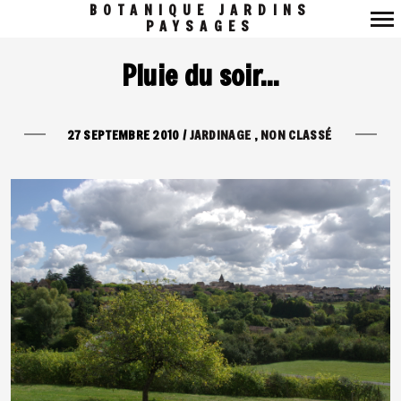
BOTANIQUE JARDINS
PAYSAGES
Navigation
Pluie du soir…
principale
27 SEPTEMBRE 2010
/
JARDINAGE
NON CLASSÉ