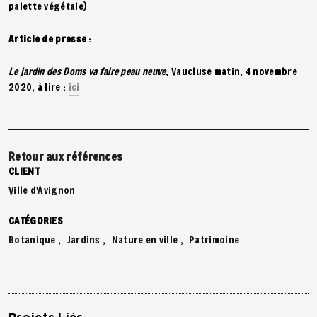
palette végétale)
Article de presse
:
Le jardin des Doms va faire peau neuve
, Vaucluse matin, 4 novembre
2020, à lire :
ici
Retour aux références
CLIENT
Ville d'Avignon
CATÉGORIES
Botanique
Jardins
Nature en ville
Patrimoine
Projets Liés