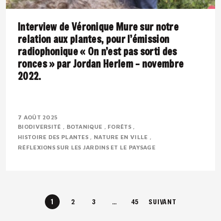
Interview de Véronique Mure sur notre
relation aux plantes, pour l’émission
radiophonique « On n’est pas sorti des
ronces » par Jordan Herlem – novembre
2022.
Présentation : Véronique MURE est botaniste et
ingénieure en agronomie tropicale. Passionnée par la
7 AOÛT 2025
BIODIVERSITÉ
BOTANIQUE
FORÊTS
flore méditerranéenne, elle défend depuis..
HISTOIRE DES PLANTES
NATURE EN VILLE
RÉFLEXIONS SUR LES JARDINS ET LE PAYSAGE
1
2
3
…
45
SUIVANT