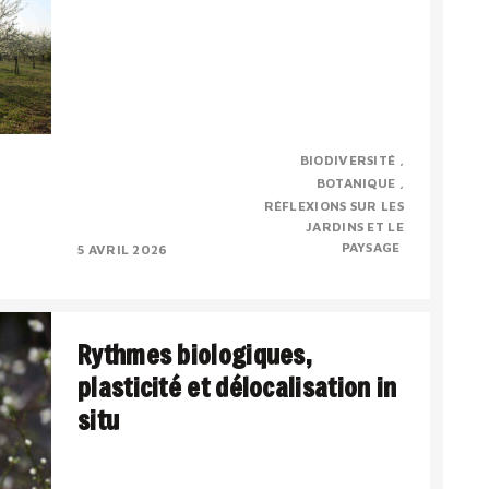
Evelyne Leterme vient de nous quitter
BIODIVERSITÉ
prématurément. Je voudrai rendre un
BOTANIQUE
hommage personnel, pour dire combien j’ai
RÉFLEXIONS SUR LES
admiré ses compétences et..
JARDINS ET LE
PAYSAGE
5 AVRIL 2026
Rythmes biologiques,
plasticité et délocalisation in
situ