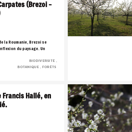
Carpates (Brezoi –
)
de la Roumanie, Brezoi se
inflexion du paysage. Un
 montagne, l’eau et la forêt
BIODIVERSITÉ
..
BOTANIQUE
FORÊTS
e Francis Hallé, en
ié.