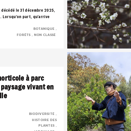
t décédé le 31 décembre 2025,
s. Lorsqu’on part, qu’arrive
uffle, toute notre vie défile..
BOTANIQUE
FORÊTS
NON CLASSÉ
horticole à parc
n paysage vivant en
lle
BIODIVERSITÉ
HISTOIRE DES
rbaine transformée en parc
PLANTES
trimoine horticole,