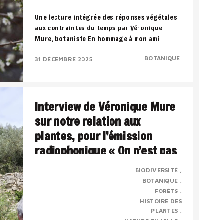
Une lecture intégrée des réponses végétales
aux contraintes du temps par Véronique
Mure, botaniste En hommage à mon ami
Francis..
BOTANIQUE
31 DÉCEMBRE 2025
Interview de Véronique Mure
sur notre relation aux
plantes, pour l’émission
radiophonique « On n’est pas
sorti des ronces » par Jordan
BIODIVERSITÉ
Herlem – novembre 2022.
BOTANIQUE
FORÊTS
HISTOIRE DES
Présentation : Véronique MURE est botaniste
PLANTES