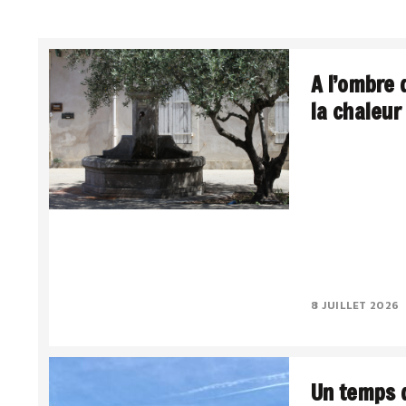
A l’ombre 
la chaleur
La Méditerranée,
Le sud intériori
lumière a quelqu
Le..
8 JUILLET 2026
Un temps d