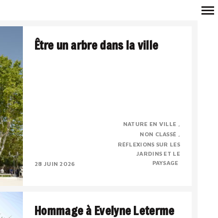
Navigation
Être un arbre dans la ville
principale
Véronique Mure, botaniste, membre
NATURE EN VILLE
correspondant de l’Académie d’Arles
NON CLASSÉ
Conférence du 17 mai 2026, à l’occasion de la
RÉFLEXIONS SUR LES
sortie de l’ouvrage « Etre..
JARDINS ET LE
PAYSAGE
28 JUIN 2026
Hommage à Evelyne Leterme