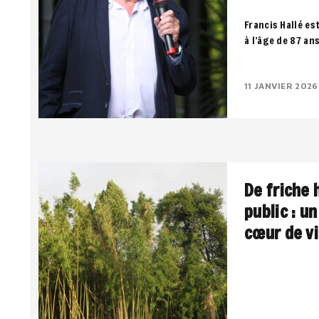
Francis Hallé es
à l’âge de 87 an
notre dernier so
11 JANVIER 2026
De friche 
public : u
cœur de vi
Une pépinière u
public, entre pa