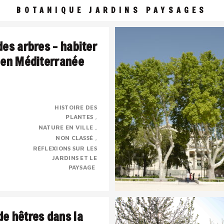
BOTANIQUE JARDINS PAYSAGES
des arbres – habiter
 en Méditerranée
HISTOIRE DES
PLANTES
 une civilisation de l’ombre
NATURE EN VILLE
sé, presque mystique dont la
NON CLASSÉ
e chose à voir avec le sacré.
RÉFLEXIONS SUR LES
JARDINS ET LE
PAYSAGE
e hêtres dans la