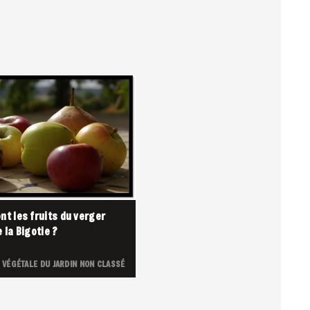
nt les fruits du verger
e la Bigotie ?
 VÉGÉTALE DU JARDIN
NON CLASSÉ