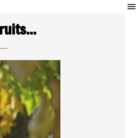
Navigation
fruits…
principale