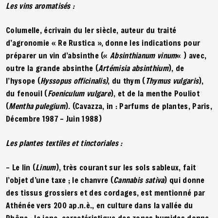
Les vins aromatisés :
Columelle, écrivain du Ier siècle, auteur du traité
d’agronomie « Re Rustica », donne les indications pour
préparer un vin d’absinthe («
Absinthianum vinum
« ) avec,
outre la grande absinthe (
Artémisia absinthium
), de
l’hysope (
Hyssopus officinalis)
, du thym (
Thymus vulgaris
),
du fenouil (
Foeniculum vulgare
), et de la menthe Pouliot
(
Mentha pulegium
). (Cavazza, in : Parfums de plantes, Paris,
Décembre 1987 – Juin 1988)
Les plantes textiles et tinctoriales :
– Le lin (
Linum
), très courant sur les sols sableux, fait
l’objet d’une taxe ; le chanvre (
Cannabis sativa
) qui donne
des tissus grossiers et des cordages, est mentionné par
Athénée vers 200 ap.n.è., en culture dans la vallée du
Rhône ; le jonc, caractéristique des zones humides donne