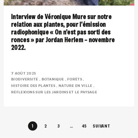
Interview de Véronique Mure sur notre
relation aux plantes, pour l’émission
radiophonique « On n’est pas sorti des
ronces » par Jordan Herlem – novembre
2022.
Présentation : Véronique MURE est botaniste et
ingénieure en agronomie tropicale. Passionnée par la
7 AOÛT 2025
BIODIVERSITÉ
BOTANIQUE
FORÊTS
flore méditerranéenne, elle défend depuis..
HISTOIRE DES PLANTES
NATURE EN VILLE
RÉFLEXIONS SUR LES JARDINS ET LE PAYSAGE
1
2
3
…
45
SUIVANT