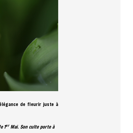
élégance de fleurir juste à
er
e 1
Mai. Son culte porte à