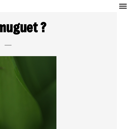
Navigation
 muguet ?
principale