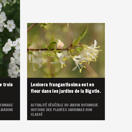
e trois
Lonicera frangantissima est en
fleur dans les jardins de la Bigotie.
RDINAGE
ACTUALITÉ VÉGÉTALE DU JARDIN
BOTANIQUE
 JARDINS
HISTOIRE DES PLANTES
JARDINAGE
NON
CLASSÉ