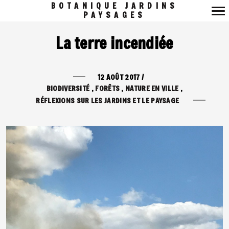
BOTANIQUE JARDINS
PAYSAGES
Navigation
La terre incendiée
principale
12 AOÛT 2017
/
BIODIVERSITÉ
FORÊTS
NATURE EN VILLE
RÉFLEXIONS SUR LES JARDINS ET LE PAYSAGE