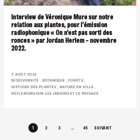
Interview de Véronique Mure sur notre
relation aux plantes, pour l’émission
radiophonique « On n’est pas sorti des
ronces » par Jordan Herlem – novembre
2022.
Présentation : Véronique MURE est botaniste et
ingénieure en agronomie tropicale. Passionnée par la
7 AOÛT 2025
BIODIVERSITÉ
BOTANIQUE
FORÊTS
flore méditerranéenne, elle défend depuis..
HISTOIRE DES PLANTES
NATURE EN VILLE
RÉFLEXIONS SUR LES JARDINS ET LE PAYSAGE
1
2
3
…
45
SUIVANT