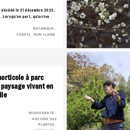
t décédé le 31 décembre 2025,
s. Lorsqu’on part, qu’arrive
uffle, toute notre vie défile..
BOTANIQUE
FORÊTS
NON CLASSÉ
horticole à parc
n paysage vivant en
lle
BIODIVERSITÉ
HISTOIRE DES
rbaine transformée en parc
PLANTES
trimoine horticole,