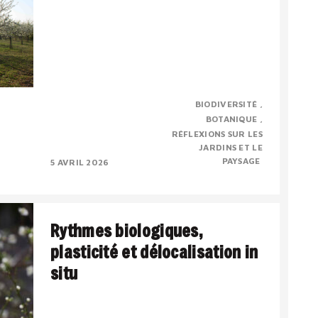
Evelyne Leterme vient de nous quitter
BIODIVERSITÉ
prématurément. Je voudrai rendre un
BOTANIQUE
hommage personnel, pour dire combien j’ai
RÉFLEXIONS SUR LES
admiré ses compétences et..
JARDINS ET LE
PAYSAGE
5 AVRIL 2026
Rythmes biologiques,
plasticité et délocalisation in
situ