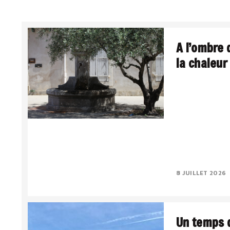
A l’ombre 
la chaleur
La Méditerranée,
Le sud intériori
lumière a quelqu
Le..
8 JUILLET 2026
Un temps d