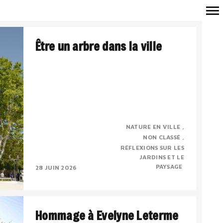
Navigation
Être un arbre dans la ville
principale
Véronique Mure, botaniste, membre
NATURE EN VILLE
correspondant de l’Académie d’Arles
NON CLASSÉ
Conférence du 17 mai 2026, à l’occasion de la
RÉFLEXIONS SUR LES
sortie de l’ouvrage « Etre..
JARDINS ET LE
PAYSAGE
28 JUIN 2026
Hommage à Evelyne Leterme