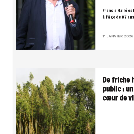
Francis Hallé es
à l’âge de 87 an
notre dernier so
11 JANVIER 2026
De friche 
public : u
cœur de vi
Une pépinière u
public, entre pa