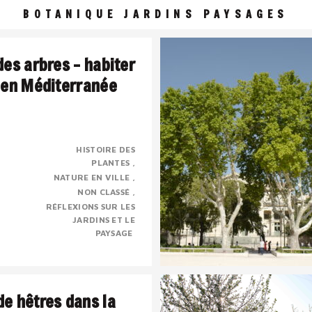
BOTANIQUE JARDINS PAYSAGES
des arbres – habiter
 en Méditerranée
HISTOIRE DES
PLANTES
 une civilisation de l’ombre
NATURE EN VILLE
sé, presque mystique dont la
NON CLASSÉ
e chose à voir avec le sacré.
RÉFLEXIONS SUR LES
JARDINS ET LE
PAYSAGE
e hêtres dans la