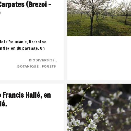
Carpates (Brezoi –
)
de la Roumanie, Brezoi se
inflexion du paysage. Un
 montagne, l’eau et la forêt
BIODIVERSITÉ
..
BOTANIQUE
FORÊTS
e Francis Hallé, en
ié.