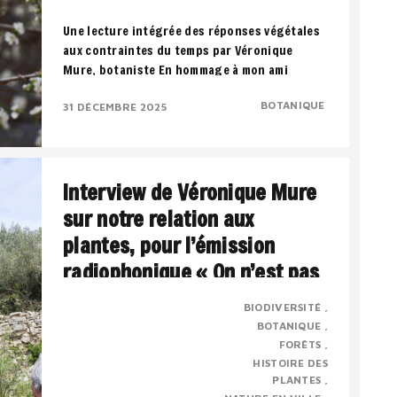
Une lecture intégrée des réponses végétales
aux contraintes du temps par Véronique
Mure, botaniste En hommage à mon ami
Francis..
BOTANIQUE
31 DÉCEMBRE 2025
Interview de Véronique Mure
sur notre relation aux
plantes, pour l’émission
radiophonique « On n’est pas
sorti des ronces » par Jordan
BIODIVERSITÉ
Herlem – novembre 2022.
BOTANIQUE
FORÊTS
HISTOIRE DES
Présentation : Véronique MURE est botaniste
PLANTES