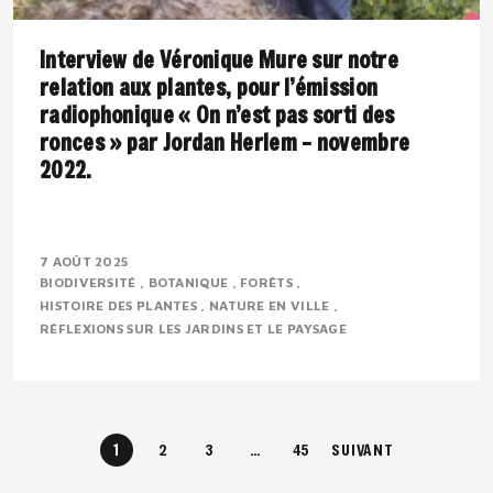
Interview de Véronique Mure sur notre
relation aux plantes, pour l’émission
radiophonique « On n’est pas sorti des
ronces » par Jordan Herlem – novembre
2022.
Présentation : Véronique MURE est botaniste et
ingénieure en agronomie tropicale. Passionnée par la
7 AOÛT 2025
BIODIVERSITÉ
BOTANIQUE
FORÊTS
flore méditerranéenne, elle défend depuis..
HISTOIRE DES PLANTES
NATURE EN VILLE
RÉFLEXIONS SUR LES JARDINS ET LE PAYSAGE
1
2
3
…
45
SUIVANT