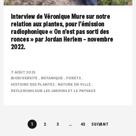
Interview de Véronique Mure sur notre
relation aux plantes, pour l’émission
radiophonique « On n’est pas sorti des
ronces » par Jordan Herlem – novembre
2022.
Présentation : Véronique MURE est botaniste et
ingénieure en agronomie tropicale. Passionnée par la
7 AOÛT 2025
BIODIVERSITÉ
BOTANIQUE
FORÊTS
flore méditerranéenne, elle défend depuis..
HISTOIRE DES PLANTES
NATURE EN VILLE
RÉFLEXIONS SUR LES JARDINS ET LE PAYSAGE
1
2
3
…
45
SUIVANT