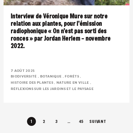
Interview de Véronique Mure sur notre
relation aux plantes, pour l’émission
radiophonique « On n’est pas sorti des
ronces » par Jordan Herlem – novembre
2022.
Présentation : Véronique MURE est botaniste et
ingénieure en agronomie tropicale. Passionnée par la
7 AOÛT 2025
BIODIVERSITÉ
BOTANIQUE
FORÊTS
flore méditerranéenne, elle défend depuis..
HISTOIRE DES PLANTES
NATURE EN VILLE
RÉFLEXIONS SUR LES JARDINS ET LE PAYSAGE
1
2
3
…
45
SUIVANT