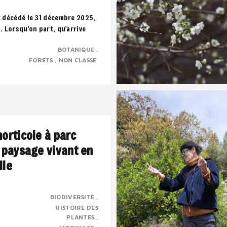
t décédé le 31 décembre 2025,
s. Lorsqu’on part, qu’arrive
uffle, toute notre vie défile..
BOTANIQUE
FORÊTS
NON CLASSÉ
horticole à parc
n paysage vivant en
lle
BIODIVERSITÉ
HISTOIRE DES
rbaine transformée en parc
PLANTES
trimoine horticole,