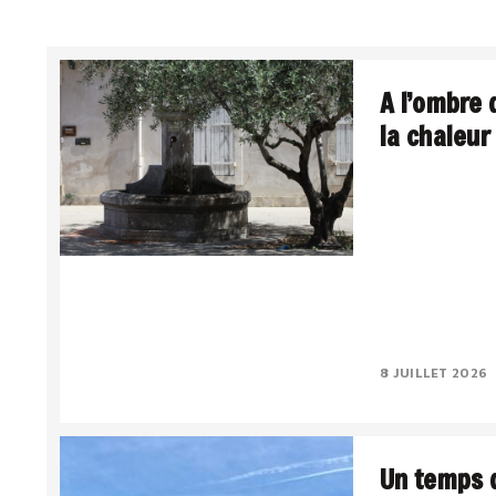
A l’ombre 
la chaleur
La Méditerranée,
Le sud intériori
lumière a quelqu
Le..
8 JUILLET 2026
Un temps d