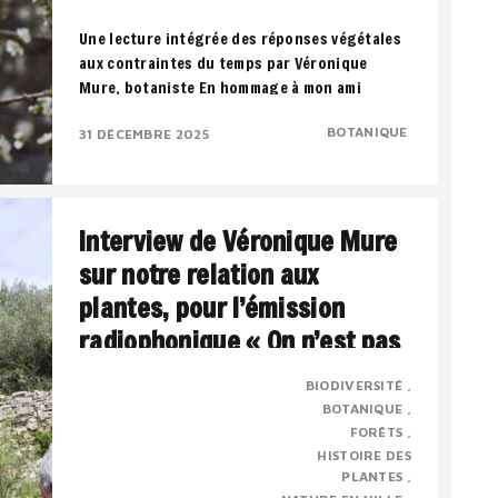
Une lecture intégrée des réponses végétales
aux contraintes du temps par Véronique
Mure, botaniste En hommage à mon ami
Francis..
BOTANIQUE
31 DÉCEMBRE 2025
Interview de Véronique Mure
sur notre relation aux
plantes, pour l’émission
radiophonique « On n’est pas
sorti des ronces » par Jordan
BIODIVERSITÉ
Herlem – novembre 2022.
BOTANIQUE
FORÊTS
HISTOIRE DES
Présentation : Véronique MURE est botaniste
PLANTES