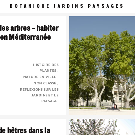
BOTANIQUE JARDINS PAYSAGES
des arbres – habiter
 en Méditerranée
HISTOIRE DES
PLANTES
 une civilisation de l’ombre
NATURE EN VILLE
sé, presque mystique dont la
NON CLASSÉ
e chose à voir avec le sacré.
RÉFLEXIONS SUR LES
JARDINS ET LE
PAYSAGE
e hêtres dans la