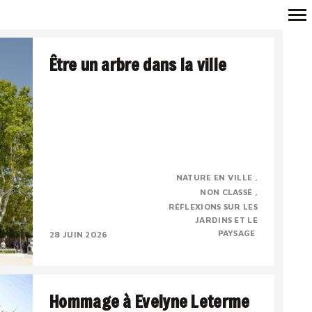
Navigation
Être un arbre dans la ville
principale
Véronique Mure, botaniste, membre
NATURE EN VILLE
correspondant de l’Académie d’Arles
NON CLASSÉ
Conférence du 17 mai 2026, à l’occasion de la
RÉFLEXIONS SUR LES
sortie de l’ouvrage « Etre..
JARDINS ET LE
PAYSAGE
28 JUIN 2026
Hommage à Evelyne Leterme