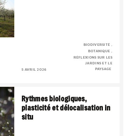
Evelyne Leterme vient de nous quitter
BIODIVERSITÉ
prématurément. Je voudrai rendre un
BOTANIQUE
hommage personnel, pour dire combien j’ai
RÉFLEXIONS SUR LES
admiré ses compétences et..
JARDINS ET LE
PAYSAGE
5 AVRIL 2026
Rythmes biologiques,
plasticité et délocalisation in
situ