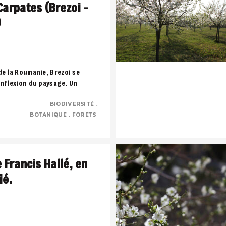
Carpates (Brezoi –
)
de la Roumanie, Brezoi se
inflexion du paysage. Un
 montagne, l’eau et la forêt
BIODIVERSITÉ
..
BOTANIQUE
FORÊTS
e Francis Hallé, en
ié.