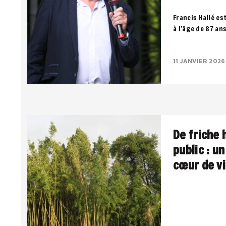
Francis Hallé es
à l’âge de 87 an
notre dernier so
11 JANVIER 2026
De friche 
public : u
cœur de vi
Une pépinière u
public, entre pa