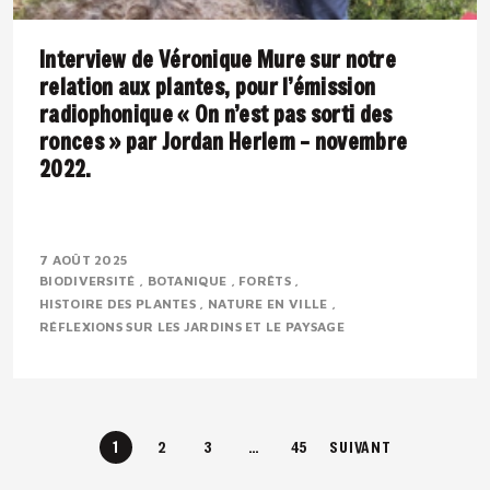
Interview de Véronique Mure sur notre
relation aux plantes, pour l’émission
radiophonique « On n’est pas sorti des
ronces » par Jordan Herlem – novembre
2022.
Présentation : Véronique MURE est botaniste et
ingénieure en agronomie tropicale. Passionnée par la
7 AOÛT 2025
BIODIVERSITÉ
BOTANIQUE
FORÊTS
flore méditerranéenne, elle défend depuis..
HISTOIRE DES PLANTES
NATURE EN VILLE
RÉFLEXIONS SUR LES JARDINS ET LE PAYSAGE
1
2
3
…
45
SUIVANT