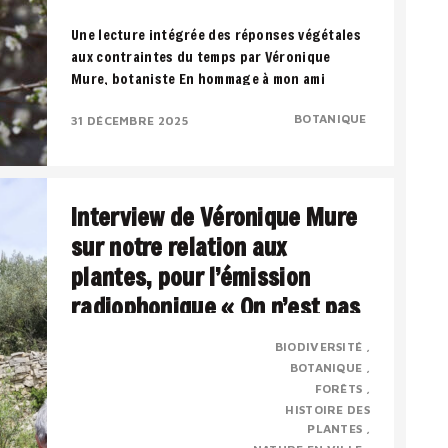
Une lecture intégrée des réponses végétales
aux contraintes du temps par Véronique
Mure, botaniste En hommage à mon ami
Francis..
BOTANIQUE
31 DÉCEMBRE 2025
Interview de Véronique Mure
sur notre relation aux
plantes, pour l’émission
radiophonique « On n’est pas
sorti des ronces » par Jordan
BIODIVERSITÉ
Herlem – novembre 2022.
BOTANIQUE
FORÊTS
HISTOIRE DES
Présentation : Véronique MURE est botaniste
PLANTES