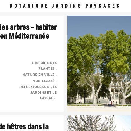
BOTANIQUE JARDINS PAYSAGES
des arbres – habiter
 en Méditerranée
HISTOIRE DES
PLANTES
 une civilisation de l’ombre
NATURE EN VILLE
sé, presque mystique dont la
NON CLASSÉ
e chose à voir avec le sacré.
RÉFLEXIONS SUR LES
JARDINS ET LE
PAYSAGE
e hêtres dans la