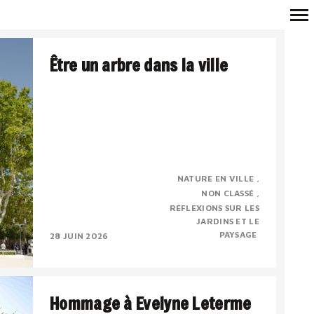
Navigation
Être un arbre dans la ville
principale
Véronique Mure, botaniste, membre
NATURE EN VILLE
correspondant de l’Académie d’Arles
NON CLASSÉ
Conférence du 17 mai 2026, à l’occasion de la
RÉFLEXIONS SUR LES
sortie de l’ouvrage « Etre..
JARDINS ET LE
PAYSAGE
28 JUIN 2026
Hommage à Evelyne Leterme