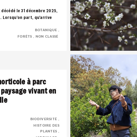
t décédé le 31 décembre 2025,
s. Lorsqu’on part, qu’arrive
uffle, toute notre vie défile..
BOTANIQUE
FORÊTS
NON CLASSÉ
horticole à parc
n paysage vivant en
lle
BIODIVERSITÉ
HISTOIRE DES
rbaine transformée en parc
PLANTES
trimoine horticole,