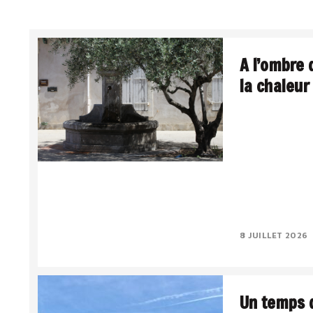
A l’ombre 
la chaleur
La Méditerranée,
Le sud intériori
lumière a quelqu
Le..
8 JUILLET 2026
Un temps d