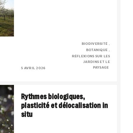
Evelyne Leterme vient de nous quitter
BIODIVERSITÉ
prématurément. Je voudrai rendre un
BOTANIQUE
hommage personnel, pour dire combien j’ai
RÉFLEXIONS SUR LES
admiré ses compétences et..
JARDINS ET LE
PAYSAGE
5 AVRIL 2026
Rythmes biologiques,
plasticité et délocalisation in
situ