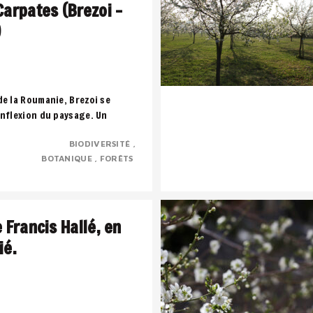
Carpates (Brezoi –
)
de la Roumanie, Brezoi se
inflexion du paysage. Un
 montagne, l’eau et la forêt
BIODIVERSITÉ
..
BOTANIQUE
FORÊTS
e Francis Hallé, en
ié.