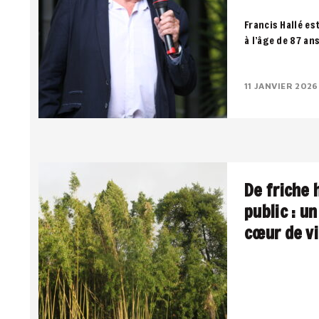
Francis Hallé es
à l’âge de 87 an
notre dernier so
11 JANVIER 2026
De friche 
public : u
cœur de vi
Une pépinière u
public, entre pa