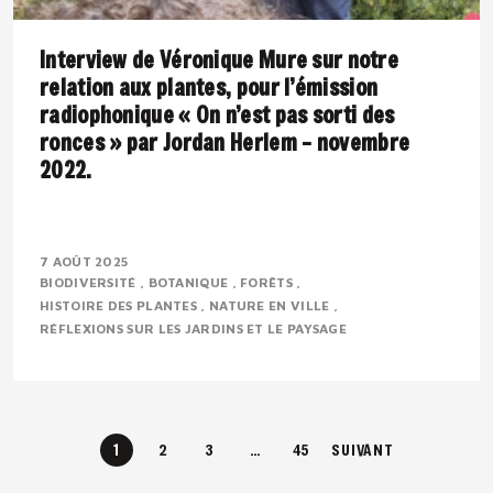
Interview de Véronique Mure sur notre
relation aux plantes, pour l’émission
radiophonique « On n’est pas sorti des
ronces » par Jordan Herlem – novembre
2022.
Présentation : Véronique MURE est botaniste et
ingénieure en agronomie tropicale. Passionnée par la
7 AOÛT 2025
BIODIVERSITÉ
BOTANIQUE
FORÊTS
flore méditerranéenne, elle défend depuis..
HISTOIRE DES PLANTES
NATURE EN VILLE
RÉFLEXIONS SUR LES JARDINS ET LE PAYSAGE
1
2
3
…
45
SUIVANT