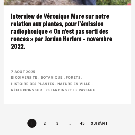
Interview de Véronique Mure sur notre
relation aux plantes, pour l’émission
radiophonique « On n’est pas sorti des
ronces » par Jordan Herlem – novembre
2022.
Présentation : Véronique MURE est botaniste et
ingénieure en agronomie tropicale. Passionnée par la
7 AOÛT 2025
BIODIVERSITÉ
BOTANIQUE
FORÊTS
flore méditerranéenne, elle défend depuis..
HISTOIRE DES PLANTES
NATURE EN VILLE
RÉFLEXIONS SUR LES JARDINS ET LE PAYSAGE
1
2
3
…
45
SUIVANT