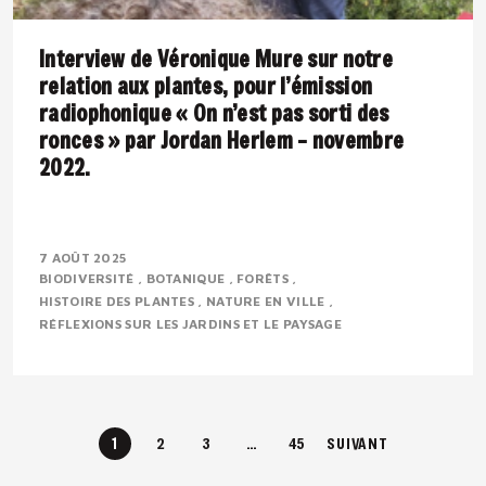
Interview de Véronique Mure sur notre
relation aux plantes, pour l’émission
radiophonique « On n’est pas sorti des
ronces » par Jordan Herlem – novembre
2022.
Présentation : Véronique MURE est botaniste et
ingénieure en agronomie tropicale. Passionnée par la
7 AOÛT 2025
BIODIVERSITÉ
BOTANIQUE
FORÊTS
flore méditerranéenne, elle défend depuis..
HISTOIRE DES PLANTES
NATURE EN VILLE
RÉFLEXIONS SUR LES JARDINS ET LE PAYSAGE
1
2
3
…
45
SUIVANT