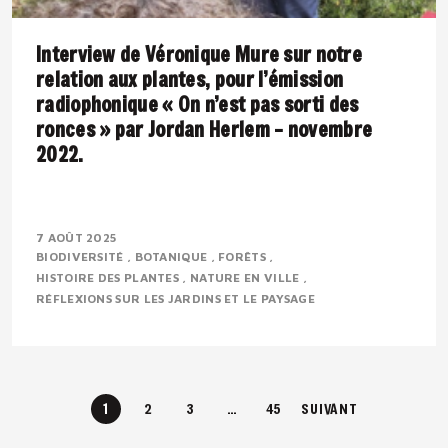
Interview de Véronique Mure sur notre
relation aux plantes, pour l’émission
radiophonique « On n’est pas sorti des
ronces » par Jordan Herlem – novembre
2022.
Présentation : Véronique MURE est botaniste et
ingénieure en agronomie tropicale. Passionnée par la
7 AOÛT 2025
BIODIVERSITÉ
BOTANIQUE
FORÊTS
flore méditerranéenne, elle défend depuis..
HISTOIRE DES PLANTES
NATURE EN VILLE
RÉFLEXIONS SUR LES JARDINS ET LE PAYSAGE
1
2
3
…
45
SUIVANT