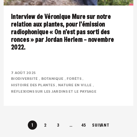
Interview de Véronique Mure sur notre
relation aux plantes, pour l’émission
radiophonique « On n’est pas sorti des
ronces » par Jordan Herlem – novembre
2022.
Présentation : Véronique MURE est botaniste et
ingénieure en agronomie tropicale. Passionnée par la
7 AOÛT 2025
BIODIVERSITÉ
BOTANIQUE
FORÊTS
flore méditerranéenne, elle défend depuis..
HISTOIRE DES PLANTES
NATURE EN VILLE
RÉFLEXIONS SUR LES JARDINS ET LE PAYSAGE
1
2
3
…
45
SUIVANT