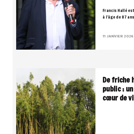
Francis Hallé es
à l’âge de 87 an
notre dernier so
11 JANVIER 2026
De friche 
public : u
cœur de vi
Une pépinière u
public, entre pa