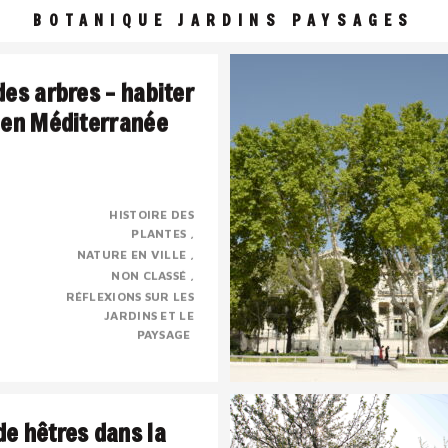
BOTANIQUE JARDINS PAYSAGES
des arbres – habiter
 en Méditerranée
HISTOIRE DES
PLANTES
 une civilisation de l’ombre
NATURE EN VILLE
sé, presque mystique dont la
NON CLASSÉ
e chose à voir avec le sacré.
RÉFLEXIONS SUR LES
JARDINS ET LE
PAYSAGE
e hêtres dans la