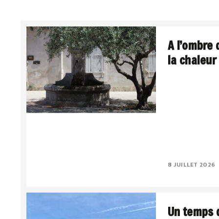
A l’ombre 
la chaleur
La Méditerranée,
Le sud intériori
lumière a quelqu
Le..
8 JUILLET 2026
Un temps d