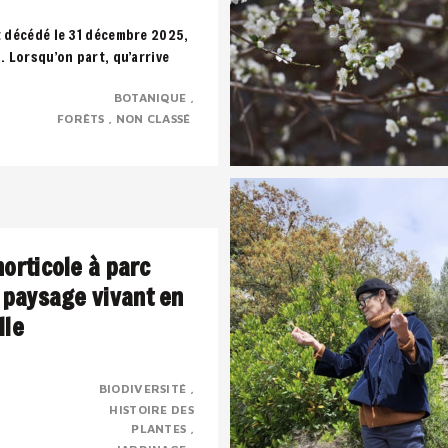
t décédé le 31 décembre 2025,
s. Lorsqu’on part, qu’arrive
uffle, toute notre vie défile..
BOTANIQUE
FORÊTS
NON CLASSÉ
horticole à parc
n paysage vivant en
lle
BIODIVERSITÉ
HISTOIRE DES
rbaine transformée en parc
PLANTES
trimoine horticole,