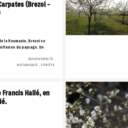
Carpates (Brezoi –
)
de la Roumanie, Brezoi se
inflexion du paysage. Un
 montagne, l’eau et la forêt
BIODIVERSITÉ
..
BOTANIQUE
FORÊTS
e Francis Hallé, en
ié.