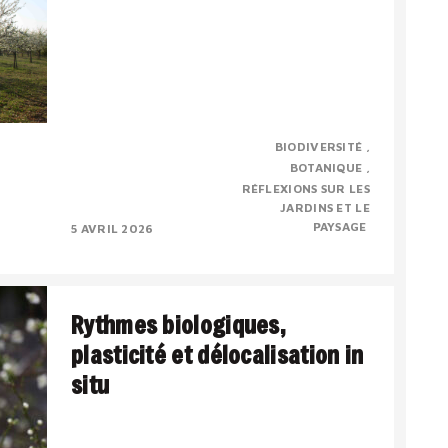
Evelyne Leterme vient de nous quitter
BIODIVERSITÉ
prématurément. Je voudrai rendre un
BOTANIQUE
hommage personnel, pour dire combien j’ai
RÉFLEXIONS SUR LES
admiré ses compétences et..
JARDINS ET LE
PAYSAGE
5 AVRIL 2026
Rythmes biologiques,
plasticité et délocalisation in
situ