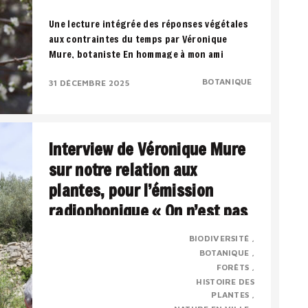
Une lecture intégrée des réponses végétales
aux contraintes du temps par Véronique
Mure, botaniste En hommage à mon ami
Francis..
BOTANIQUE
31 DÉCEMBRE 2025
Interview de Véronique Mure
sur notre relation aux
plantes, pour l’émission
radiophonique « On n’est pas
sorti des ronces » par Jordan
BIODIVERSITÉ
Herlem – novembre 2022.
BOTANIQUE
FORÊTS
HISTOIRE DES
Présentation : Véronique MURE est botaniste
PLANTES