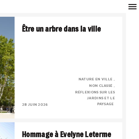
Navigation
Être un arbre dans la ville
principale
Véronique Mure, botaniste, membre
NATURE EN VILLE
correspondant de l’Académie d’Arles
NON CLASSÉ
Conférence du 17 mai 2026, à l’occasion de la
RÉFLEXIONS SUR LES
sortie de l’ouvrage « Etre..
JARDINS ET LE
PAYSAGE
28 JUIN 2026
Hommage à Evelyne Leterme