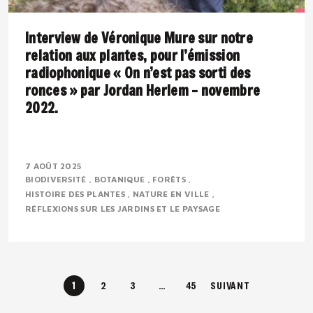
Interview de Véronique Mure sur notre
relation aux plantes, pour l’émission
radiophonique « On n’est pas sorti des
ronces » par Jordan Herlem – novembre
2022.
Présentation : Véronique MURE est botaniste et
ingénieure en agronomie tropicale. Passionnée par la
7 AOÛT 2025
BIODIVERSITÉ
BOTANIQUE
FORÊTS
flore méditerranéenne, elle défend depuis..
HISTOIRE DES PLANTES
NATURE EN VILLE
RÉFLEXIONS SUR LES JARDINS ET LE PAYSAGE
1
2
3
…
45
SUIVANT