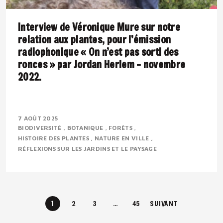
Interview de Véronique Mure sur notre
relation aux plantes, pour l’émission
radiophonique « On n’est pas sorti des
ronces » par Jordan Herlem – novembre
2022.
Présentation : Véronique MURE est botaniste et
ingénieure en agronomie tropicale. Passionnée par la
7 AOÛT 2025
BIODIVERSITÉ
BOTANIQUE
FORÊTS
flore méditerranéenne, elle défend depuis..
HISTOIRE DES PLANTES
NATURE EN VILLE
RÉFLEXIONS SUR LES JARDINS ET LE PAYSAGE
1
2
3
…
45
SUIVANT