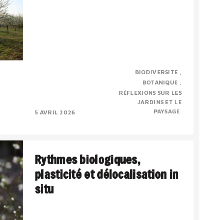
Evelyne Leterme vient de nous quitter
BIODIVERSITÉ
prématurément. Je voudrai rendre un
BOTANIQUE
hommage personnel, pour dire combien j’ai
RÉFLEXIONS SUR LES
admiré ses compétences et..
JARDINS ET LE
PAYSAGE
5 AVRIL 2026
Rythmes biologiques,
plasticité et délocalisation in
situ