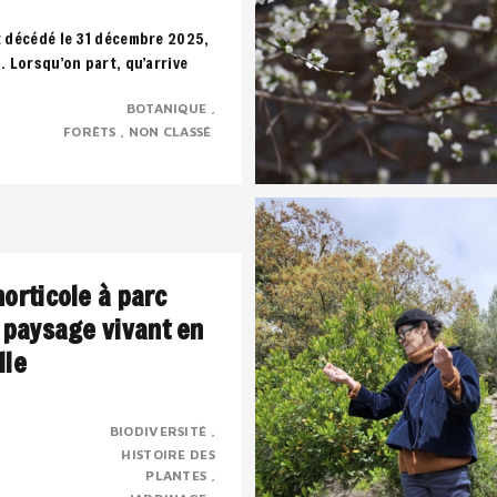
t décédé le 31 décembre 2025,
s. Lorsqu’on part, qu’arrive
uffle, toute notre vie défile..
BOTANIQUE
FORÊTS
NON CLASSÉ
horticole à parc
n paysage vivant en
lle
BIODIVERSITÉ
HISTOIRE DES
rbaine transformée en parc
PLANTES
trimoine horticole,