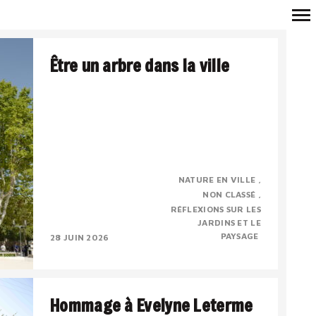
Navigation
Être un arbre dans la ville
principale
Véronique Mure, botaniste, membre
NATURE EN VILLE
correspondant de l’Académie d’Arles
NON CLASSÉ
Conférence du 17 mai 2026, à l’occasion de la
RÉFLEXIONS SUR LES
sortie de l’ouvrage « Etre..
JARDINS ET LE
PAYSAGE
28 JUIN 2026
Hommage à Evelyne Leterme