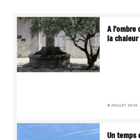
A l’ombre 
la chaleur
La Méditerranée,
Le sud intériori
lumière a quelqu
Le..
8 JUILLET 2026
Un temps d