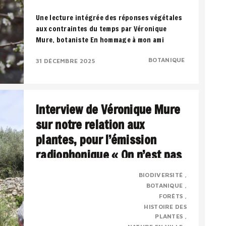
Une lecture intégrée des réponses végétales
aux contraintes du temps par Véronique
Mure, botaniste En hommage à mon ami
Francis..
BOTANIQUE
31 DÉCEMBRE 2025
Interview de Véronique Mure
sur notre relation aux
plantes, pour l’émission
radiophonique « On n’est pas
sorti des ronces » par Jordan
BIODIVERSITÉ
Herlem – novembre 2022.
BOTANIQUE
FORÊTS
HISTOIRE DES
Présentation : Véronique MURE est botaniste
PLANTES