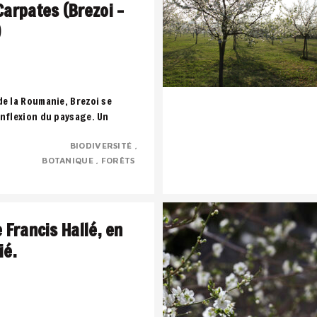
Carpates (Brezoi –
)
de la Roumanie, Brezoi se
inflexion du paysage. Un
 montagne, l’eau et la forêt
BIODIVERSITÉ
..
BOTANIQUE
FORÊTS
e Francis Hallé, en
ié.