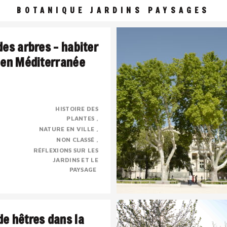
BOTANIQUE JARDINS PAYSAGES
des arbres – habiter
 en Méditerranée
HISTOIRE DES
PLANTES
 une civilisation de l’ombre
NATURE EN VILLE
sé, presque mystique dont la
NON CLASSÉ
e chose à voir avec le sacré.
RÉFLEXIONS SUR LES
JARDINS ET LE
PAYSAGE
e hêtres dans la