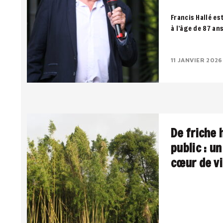
Francis Hallé es
à l’âge de 87 an
notre dernier so
11 JANVIER 2026
De friche 
public : u
cœur de vi
Une pépinière u
public, entre pa