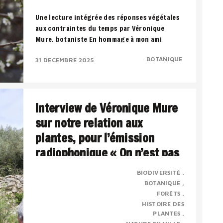
Une lecture intégrée des réponses végétales
aux contraintes du temps par Véronique
Mure, botaniste En hommage à mon ami
Francis..
BOTANIQUE
31 DÉCEMBRE 2025
Interview de Véronique Mure
sur notre relation aux
plantes, pour l’émission
radiophonique « On n’est pas
sorti des ronces » par Jordan
BIODIVERSITÉ
Herlem – novembre 2022.
BOTANIQUE
FORÊTS
HISTOIRE DES
Présentation : Véronique MURE est botaniste
PLANTES