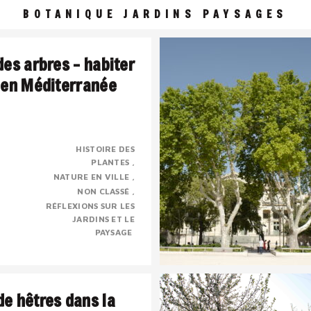
BOTANIQUE JARDINS PAYSAGES
des arbres – habiter
 en Méditerranée
HISTOIRE DES
PLANTES
 une civilisation de l’ombre
NATURE EN VILLE
sé, presque mystique dont la
NON CLASSÉ
e chose à voir avec le sacré.
RÉFLEXIONS SUR LES
JARDINS ET LE
PAYSAGE
e hêtres dans la