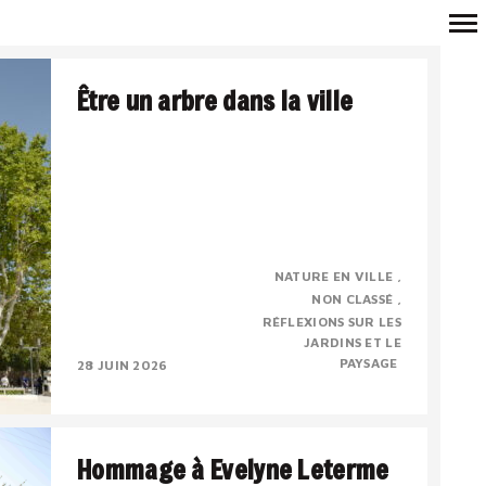
Navigation
Être un arbre dans la ville
principale
Véronique Mure, botaniste, membre
NATURE EN VILLE
correspondant de l’Académie d’Arles
NON CLASSÉ
Conférence du 17 mai 2026, à l’occasion de la
RÉFLEXIONS SUR LES
sortie de l’ouvrage « Etre..
JARDINS ET LE
PAYSAGE
28 JUIN 2026
Hommage à Evelyne Leterme