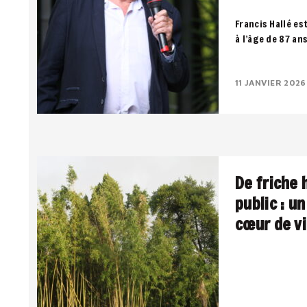
Francis Hallé es
à l’âge de 87 an
notre dernier so
11 JANVIER 2026
De friche 
public : u
cœur de vi
Une pépinière u
public, entre pa