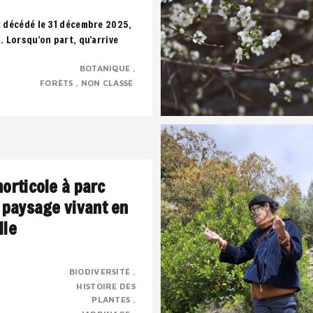
t décédé le 31 décembre 2025,
s. Lorsqu’on part, qu’arrive
uffle, toute notre vie défile..
BOTANIQUE
FORÊTS
NON CLASSÉ
horticole à parc
n paysage vivant en
lle
BIODIVERSITÉ
HISTOIRE DES
rbaine transformée en parc
PLANTES
trimoine horticole,