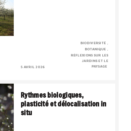
Evelyne Leterme vient de nous quitter
BIODIVERSITÉ
prématurément. Je voudrai rendre un
BOTANIQUE
hommage personnel, pour dire combien j’ai
RÉFLEXIONS SUR LES
admiré ses compétences et..
JARDINS ET LE
PAYSAGE
5 AVRIL 2026
Rythmes biologiques,
plasticité et délocalisation in
situ