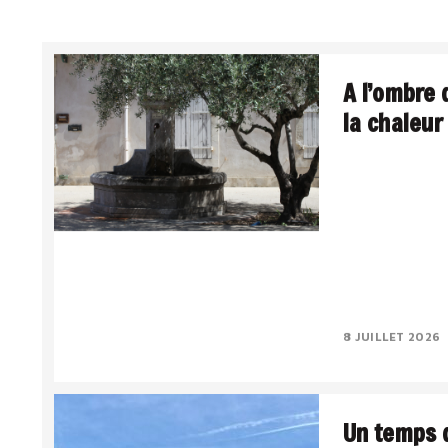
A l’ombre 
la chaleur
La Méditerranée,
Le sud intériori
lumière a quelqu
Le..
8 JUILLET 2026
Un temps d