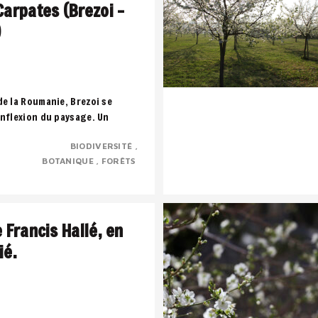
Carpates (Brezoi –
)
de la Roumanie, Brezoi se
inflexion du paysage. Un
 montagne, l’eau et la forêt
BIODIVERSITÉ
..
BOTANIQUE
FORÊTS
e Francis Hallé, en
ié.