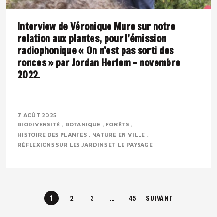
Interview de Véronique Mure sur notre
relation aux plantes, pour l’émission
radiophonique « On n’est pas sorti des
ronces » par Jordan Herlem – novembre
2022.
Présentation : Véronique MURE est botaniste et
ingénieure en agronomie tropicale. Passionnée par la
7 AOÛT 2025
BIODIVERSITÉ
BOTANIQUE
FORÊTS
flore méditerranéenne, elle défend depuis..
HISTOIRE DES PLANTES
NATURE EN VILLE
RÉFLEXIONS SUR LES JARDINS ET LE PAYSAGE
1
2
3
…
45
SUIVANT