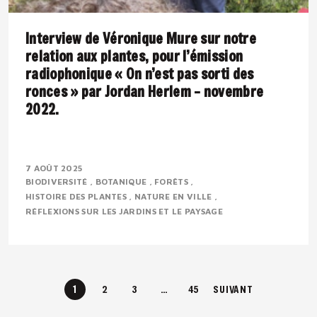
Interview de Véronique Mure sur notre
relation aux plantes, pour l’émission
radiophonique « On n’est pas sorti des
ronces » par Jordan Herlem – novembre
2022.
Présentation : Véronique MURE est botaniste et
ingénieure en agronomie tropicale. Passionnée par la
7 AOÛT 2025
BIODIVERSITÉ
BOTANIQUE
FORÊTS
flore méditerranéenne, elle défend depuis..
HISTOIRE DES PLANTES
NATURE EN VILLE
RÉFLEXIONS SUR LES JARDINS ET LE PAYSAGE
1
2
3
…
45
SUIVANT