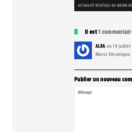
ACTUALITÉ VÉGÉTALE DU JARDIN
NO
Il est
1
commentair
on 14 juille
ALBA
Merci Véronique
Publier un nouveau co