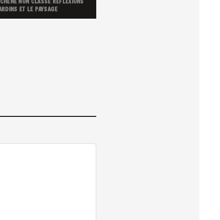
 CHÊNE
NON CLASSÉ
RÉFLEXIONS
ARDINS ET LE PAYSAGE