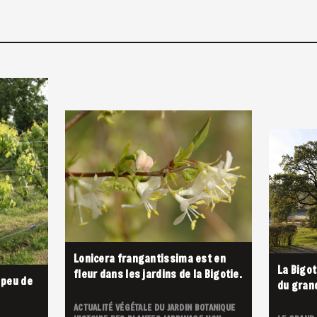
Lonicera frangantissima est en
La Bigot
fleur dans les jardins de la Bigotie.
, peu de
du gran
ACTUALITÉ VÉGÉTALE DU JARDIN
BOTANIQUE