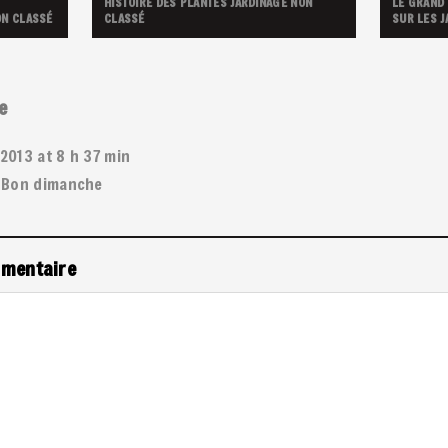
HISTOIRE DES PLANTES
JARDINAGE
NON
LE GRAND
N CLASSÉ
CLASSÉ
SUR LES J
e
t 2013 at 8 h 37 min
. Bon dimanche
mmentaire