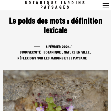
BOTANIQUE JARDINS
PAYSAGES
Navigation
Le poids des mots : définition
principale
lexicale
6 FÉVRIER 2024
/
BIODIVERSITÉ
BOTANIQUE
NATURE EN VILLE
RÉFLEXIONS SUR LES JARDINS ET LE PAYSAGE