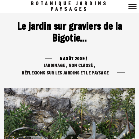
BOTANIQUE JARDINS
PAYSAGES
Navigation
Le jardin sur graviers de la
principale
Bigotie…
5 AOÛT 2009
/
JARDINAGE
NON CLASSÉ
RÉFLEXIONS SUR LES JARDINS ET LE PAYSAGE