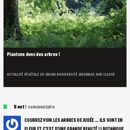
Plantons donc des arbres !
ACTUALITÉ VÉGÉTALE DU JARDIN
BIODIVERSITÉ
JARDINAGE
NON CLASSÉ
Il est
1
commentaire
COURREZ VOIR LES ARBRES DE JUDÉE … ILS SONT EN
FLEUR ET C’EST D’UNE GRANDE BEAUTÉ ! | BOTANIQUE