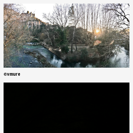
©vmure