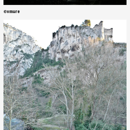
©vmure