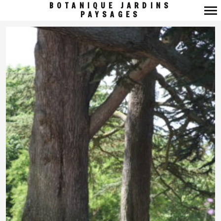
BOTANIQUE JARDINS
PAYSAGES
Navigation
principale