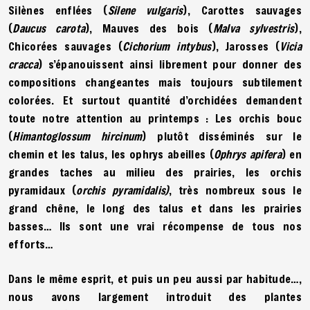
Silènes enflées (
Silene vulgaris
), Carottes sauvages
(
Daucus carota
), Mauves des bois (
Malva sylvestris
),
Chicorées sauvages (
Cichorium intybus
), Jarosses (
Vicia
cracca
) s’épanouissent ainsi librement pour donner des
compositions changeantes mais toujours subtilement
colorées. Et surtout quantité d’orchidées demandent
toute notre attention au printemps : Les orchis bouc
(
Himantoglossum hircinum
) plutôt disséminés sur le
chemin et les talus, les ophrys abeilles (
Ophrys apifera
) en
grandes taches au milieu des prairies, les orchis
pyramidaux (
orchis pyramidalis)
, très nombreux sous le
grand chêne, le long des talus et dans les prairies
basses… Ils sont une vrai récompense de tous nos
efforts…
Dans le même esprit, et puis un peu aussi par habitude…,
nous avons largement introduit des plantes