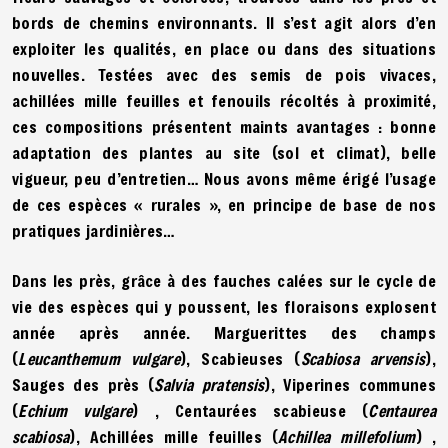
bords de chemins environnants. Il s’est agit alors d’en
exploiter les qualités, en place ou dans des situations
nouvelles. Testées avec des semis de pois vivaces,
achillées mille feuilles et fenouils récoltés à proximité,
ces compositions présentent maints avantages : bonne
adaptation des plantes au site (sol et climat), belle
vigueur, peu d’entretien… Nous avons même érigé l’usage
de ces espèces « rurales », en principe de base de nos
pratiques jardinières…
Dans les près, grâce à des fauches calées sur le cycle de
vie des espèces qui y poussent, les floraisons explosent
année après année. Marguerittes des champs
(
Leucanthemum vulgare
), Scabieuses (
Scabiosa arvensis
),
Sauges des près (
Salvia pratensis
), Viperines communes
(
Echium vulgare
) , Centaurées scabieuse (
Centaurea
scabiosa
), Achillées mille feuilles (
Achillea millefolium
) ,