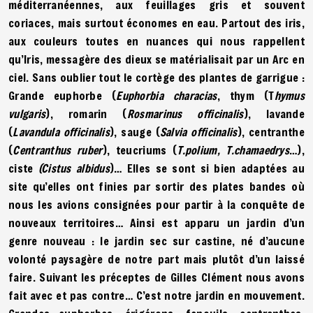
méditerranéennes, aux feuillages gris et souvent
coriaces, mais surtout économes en eau. Partout des iris,
aux couleurs toutes en nuances qui nous rappellent
qu’Iris, messagère des dieux se matérialisait par un Arc en
ciel. Sans oublier tout le cortège des plantes de garrigue :
Grande euphorbe (
Euphorbia characias
, thym (T
hymus
vulgaris
), romarin (
Rosmarinus officinalis
), lavande
(
Lavandula officinalis
), sauge (
Salvia officinalis
), centranthe
(
Centranthus ruber
), teucriums (
T.polium, T.chamaedrys
…),
ciste
(Cistus albidus
)… Elles se sont si bien adaptées au
site qu’elles ont finies par sortir des plates bandes où
nous les avions consignées pour partir à la conquête de
nouveaux territoires… Ainsi est apparu un jardin d’un
genre nouveau : le jardin sec sur castine, né d’aucune
volonté paysagère de notre part mais plutôt d’un laissé
faire. Suivant les préceptes de Gilles Clément nous avons
fait avec et pas contre… C’est notre jardin en mouvement.