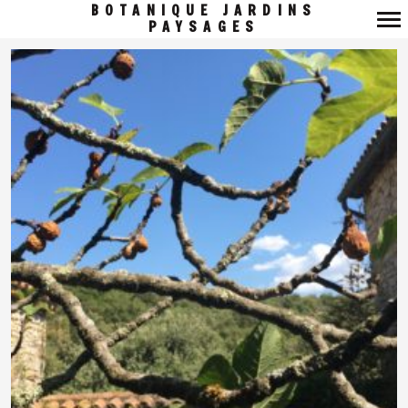
BOTANIQUE JARDINS
PAYSAGES
Navigation
principale